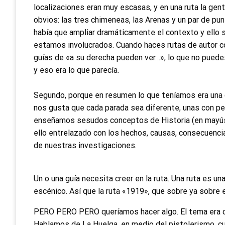
localizaciones eran muy escasas, y en una ruta la gen
obvios: las tres chimeneas, las Arenas y un par de pun
había que ampliar dramáticamente el contexto y ello 
estamos involucrados. Cuando haces rutas de autor co
guías de «a su derecha pueden ver…», lo que no puedes
y eso era lo que parecía.
Segundo, porque en resumen lo que teníamos era una c
nos gusta que cada parada sea diferente, unas con p
enseñamos sesudos conceptos de Historia (en mayús
ello entrelazado con los hechos, causas, consecuenci
de nuestras investigaciones.
Un o una guía necesita creer en la ruta. Una ruta es un
escénico. Así que la ruta «1919», que sobre ya sobre el
PERO PERO PERO queríamos hacer algo. El tema era 
Hablamos de La Huelga, en medio del pistolerismo, c