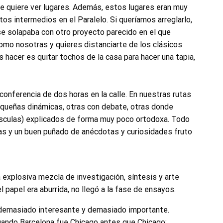
te quiere ver lugares. Además, estos lugares eran muy
tos intermedios en el Paralelo. Si queríamos arreglarlo,
se solapaba con otro proyecto parecido en el que
mo nosotras y quieres distanciarte de los clásicos
 hacer es quitar tochos de la casa para hacer una tapia,
onferencia de dos horas en la calle. En nuestras rutas
equeñas dinámicas, otras con debate, otras donde
culas) explicados de forma muy poco ortodoxa. Todo
as y un buen puñado de anécdotas y curiosidades fruto
a explosiva mezcla de investigación, síntesis y arte
 papel era aburrida, no llegó a la fase de ensayos.
demasiado interesante y demasiado importante.
uando Barcelona fue Chicago antes que Chicago;