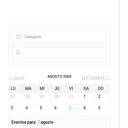
Futuras Expediciones
AGOSTO 2026
JULIO
SEPTIEMBRE
LU
MA
MI
JU
VI
SA
DO
27
28
29
30
31
1
2
3
4
5
6
7
8
9
Eventos para
7
agosto