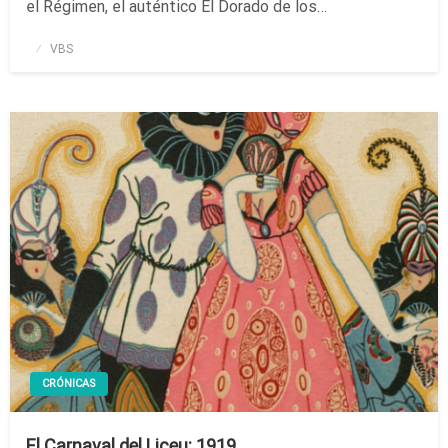
el Régimen, el auténtico El Dorado de los…
Publicado
VBS
el
CRÓNICAS
El Carnaval del Liceu: 1919