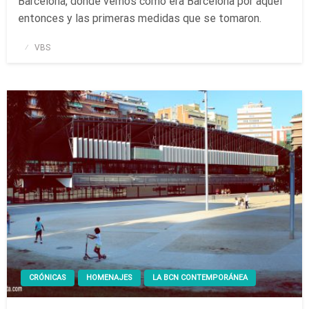
Barcelona, donde vemos cómo era Barcelona por aquel
entonces y las primeras medidas que se tomaron.
Publicado
VBS
el
CRÓNICAS
HOMENAJES
LA BCN CONTEMPORÁNEA