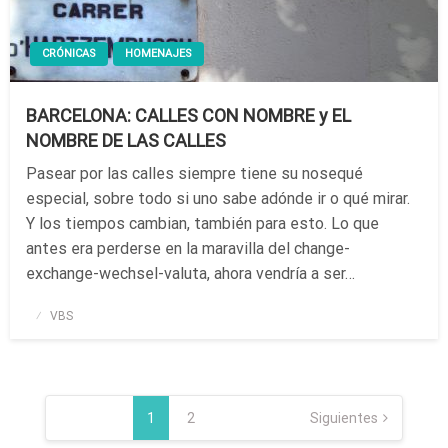
CRÓNICAS
HOMENAJES
BARCELONA: CALLES CON NOMBRE y EL
NOMBRE DE LAS CALLES
Pasear por las calles siempre tiene su nosequé
especial, sobre todo si uno sabe adónde ir o qué mirar.
Y los tiempos cambian, también para esto. Lo que
antes era perderse en la maravilla del change-
exchange-wechsel-valuta, ahora vendría a ser…
Publicado
VBS
el
Paginación
de
1
2
Siguientes
entradas