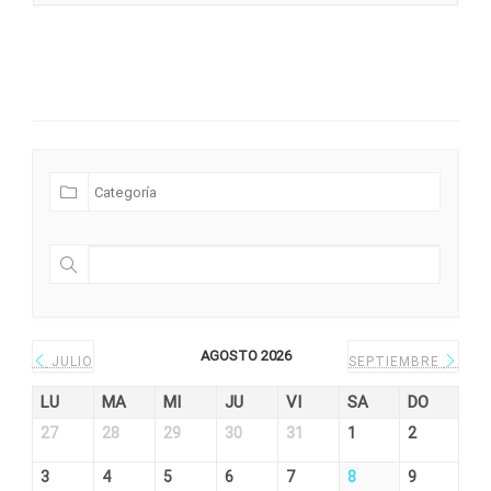
Futuras Expediciones
AGOSTO 2026
JULIO
SEPTIEMBRE
LU
MA
MI
JU
VI
SA
DO
27
28
29
30
31
1
2
3
4
5
6
7
8
9