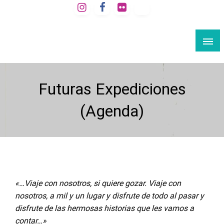
Saltar
al
VIAJE A LA BARCELONA SECRETA
contenido
Rutas culturales por Barcelona
Futuras Expediciones
(agenda)
«…Viaje con nosotros, si quiere gozar. Viaje con
nosotros, a mil y un lugar y disfrute de todo al pasar y
disfrute de las hermosas historias que les vamos a
contar…»