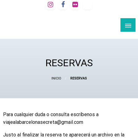
Saltar
al
VIAJE A LA BARCELONA SECRETA
contenido
Rutas culturales por Barcelona
RESERVAS
INICIO
RESERVAS
Para cualquier duda o consulta escríbenos a
viajealabarcelonasecreta@gmail.com
Justo al finalizar la reserva te aparecerá un archivo en la