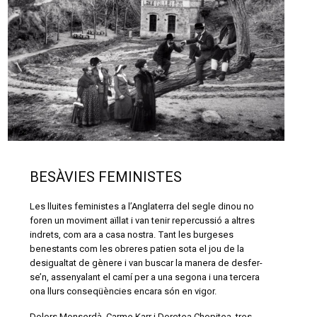
BESÀVIES FEMINISTES
Les lluites feministes a l’Anglaterra del segle dinou no
foren un moviment aïllat i van tenir repercussió a altres
indrets, com ara a casa nostra. Tant les burgeses
benestants com les obreres patien sota el jou de la
desigualtat de gènere i van buscar la manera de desfer-
se’n, assenyalant el camí per a una segona i una tercera
ona llurs conseqüències encara són en vigor.
Dolors Monserdà, Carme Karr i Dorotea Chopitea, tres