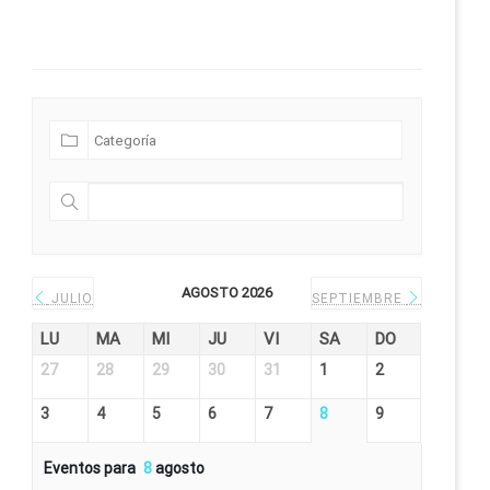
Futuras Expediciones
AGOSTO 2026
JULIO
SEPTIEMBRE
LU
MA
MI
JU
VI
SA
DO
27
28
29
30
31
1
2
3
4
5
6
7
8
9
Eventos para
8
agosto