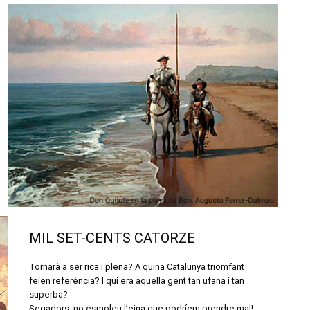
MIL SET-CENTS CATORZE
Tornarà a ser rica i plena? A quina Catalunya triomfant
feien referència? I qui era aquella gent tan ufana i tan
superba?
Segadors, no esmoleu l’eina que podríem prendre mal!