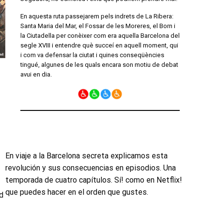
En aquesta ruta passejarem pels indrets de La Ribera:
Santa Maria del Mar, el Fossar de les Moreres, el Born i
la Ciutadella per conèixer com era aquella Barcelona del
segle XVIII i entendre què succeí en aquell moment, qui
i com va defensar la ciutat i quines conseqüències
tingué, algunes de les quals encara son motiu de debat
avui en dia.
En viaje a la Barcelona secreta explicamos esta
revolución y sus consecuencias en episodios. Una
temporada de cuatro capítulos. Sí! como en Netflix!
que puedes hacer en el orden que gustes.
d