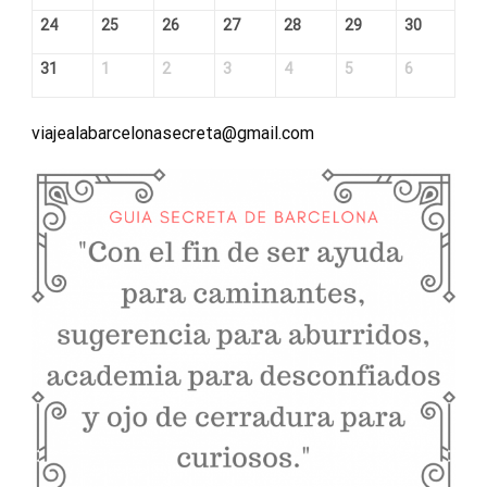
24
25
26
27
28
29
30
31
1
2
3
4
5
6
viajealabarcelonasecreta@gmail.com