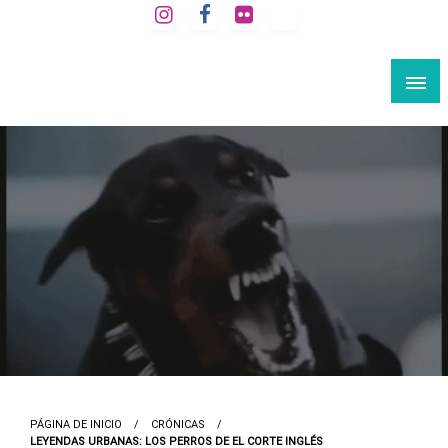
Saltar
al
VIAJE A LA BARCELONA SECRETA
contenido
Rutas culturales por Barcelona
PÁGINA DE INICIO
CRÓNICAS
LEYENDAS URBANAS: LOS PERROS DE EL CORTE INGLÉS