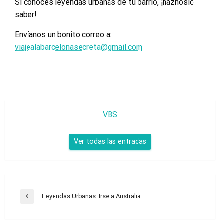
Si conoces leyendas urbanas de tu barrio, ¡háznoslo
saber!
Envíanos un bonito correo a:
viajealabarcelonasecreta@gmail.com
VBS
Ver todas las entradas
Navegación
Leyendas Urbanas: Irse a Australia
Entrada
de
anterior