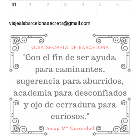
31
1
2
3
4
5
6
viajealabarcelonasecreta@gmail.com