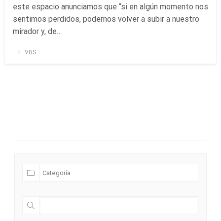
este espacio anunciamos que “si en algún momento nos
sentimos perdidos, podemos volver a subir a nuestro
mirador y, de…
Publicado
VBS
el
Futuras Expediciones