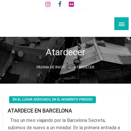
Saltar
al
VIAJE A LA BARCELONA SECRETA
contenido
Rutas culturales por Barcelona
Atardecer
PÁGINA DE INICIO
ATARDECER
EN EL LUGAR ADECUADO, EN EL MOMENTO PRECISO
ATARDECE EN BARCELONA
Tras un mes viajando por la Barcelona Secreta,
subimos de nuevo a un mirador. En la primera entrada a