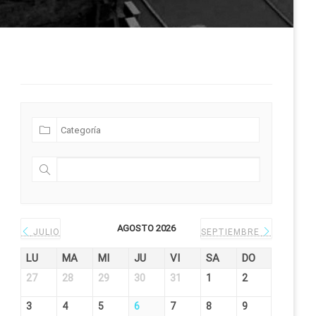
Futuras Expediciones
AGOSTO 2026
JULIO
SEPTIEMBRE
LU
MA
MI
JU
VI
SA
DO
27
28
29
30
31
1
2
3
4
5
6
7
8
9