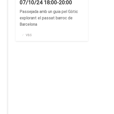
07/10/24 18:00-20:00
Passejada amb un guia pel Gòtic
explorant el passat barroc de
Barcelona
Publicado
VBS
el