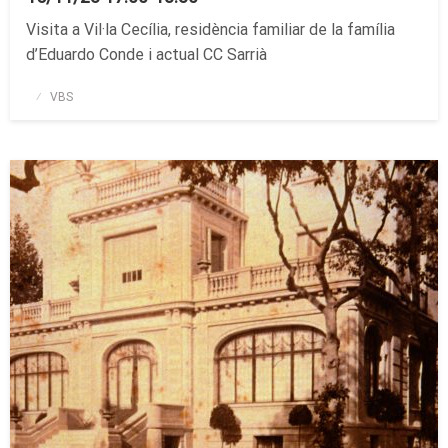
Visita a Vil·la Cecília, residència familiar de la família
d’Eduardo Conde i actual CC Sarrià
Publicado
VBS
el