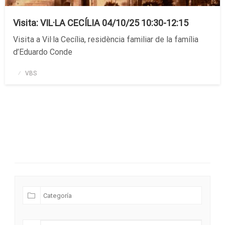
Visita: VIL·LA CECÍLIA 04/10/25 10:30-12:15
Visita a Vil·la Cecília, residència familiar de la família
d’Eduardo Conde
Publicado
VBS
el
Futuras Expediciones