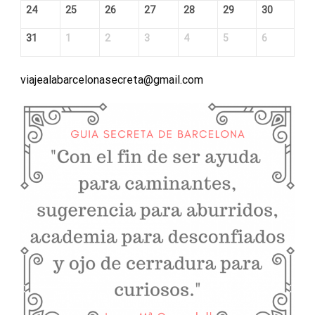
24
25
26
27
28
29
30
31
1
2
3
4
5
6
viajealabarcelonasecreta@gmail.com