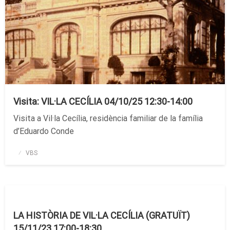
Visita: VIL·LA CECÍLIA 04/10/25 12:30-14:00
Visita a Vil·la Cecília, residència familiar de la família
d’Eduardo Conde
Publicado
VBS
el
LA HISTÒRIA DE VIL·LA CECÍLIA (GRATUÏT)
15/11/23 17:00-18:30