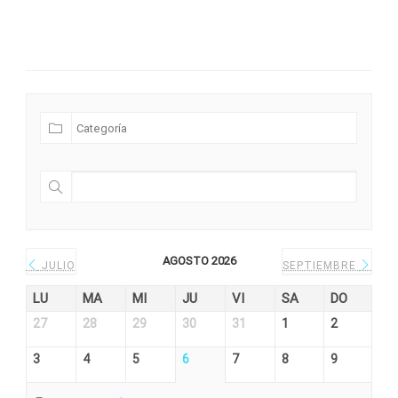
Futuras Expediciones
AGOSTO 2026
JULIO
SEPTIEMBRE
LU
MA
MI
JU
VI
SA
DO
27
28
29
30
31
1
2
3
4
5
6
7
8
9