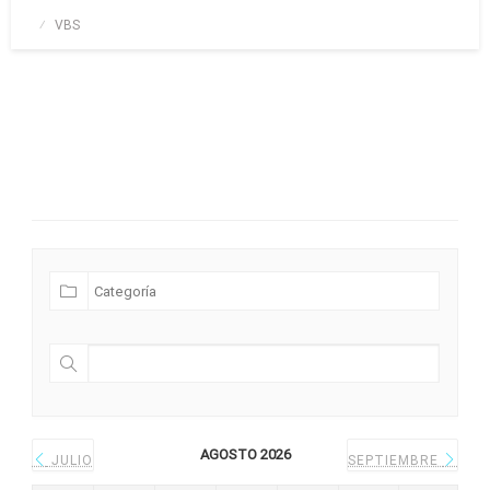
Publicado
VBS
el
Futuras Expediciones
AGOSTO 2026
JULIO
SEPTIEMBRE