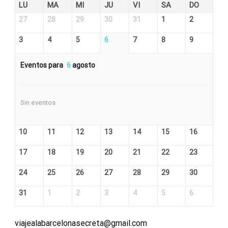
LU
MA
MI
JU
VI
SA
DO
27
28
29
30
31
1
2
3
4
5
6
7
8
9
Eventos para
6
agosto
Sin eventos
10
11
12
13
14
15
16
17
18
19
20
21
22
23
24
25
26
27
28
29
30
31
1
2
3
4
5
6
viajealabarcelonasecreta@gmail.com