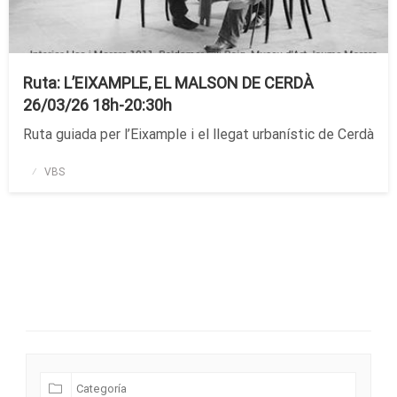
Ruta: L’EIXAMPLE, EL MALSON DE CERDÀ
26/03/26 18h-20:30h
Ruta guiada per l’Eixample i el llegat urbanístic de Cerdà
Publicado
VBS
el
Futuras Expediciones