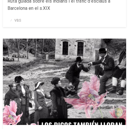
Ruta guiada sobre els indians i el tràfic d’esclaus a
Barcelona en el s.XIX
Publicado
VBS
el