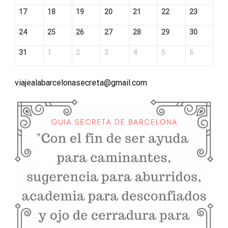
17
18
19
20
21
22
23
24
25
26
27
28
29
30
31
1
2
3
4
5
6
viajealabarcelonasecreta@gmail.com