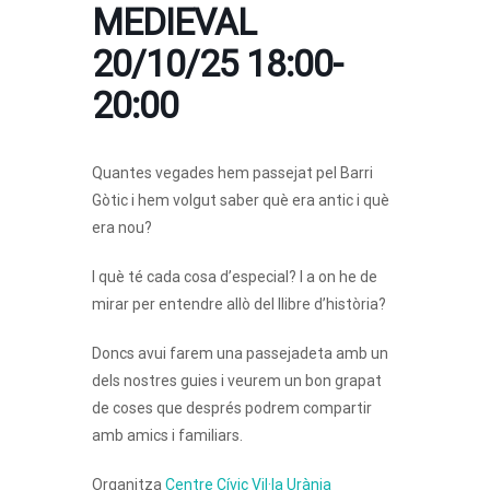
MEDIEVAL
20/10/25 18:00-
20:00
Quantes vegades hem passejat pel Barri
Gòtic i hem volgut saber què era antic i què
era nou?
I què té cada cosa d’especial? I a on he de
mirar per entendre allò del llibre d’història?
Doncs avui farem una passejadeta amb un
dels nostres guies i veurem un bon grapat
de coses que després podrem compartir
amb amics i familiars.
Organitza
Centre Cívic Vil·la Urània