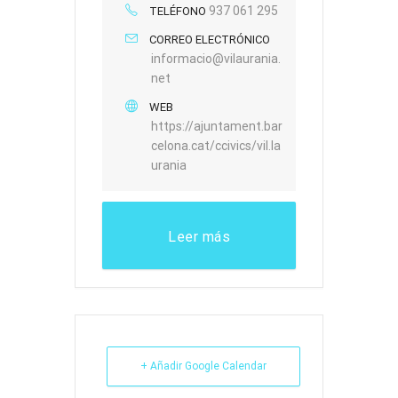
937 061 295
TELÉFONO
CORREO ELECTRÓNICO
informacio@vilaurania.
net
WEB
https://ajuntament.bar
celona.cat/ccivics/vil.la
urania
Leer más
+ Añadir Google Calendar