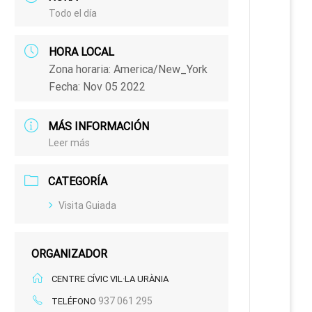
Todo el día
HORA LOCAL
Zona horaria:
America/New_York
Fecha:
Nov 05 2022
MÁS INFORMACIÓN
Leer más
CATEGORÍA
Visita Guiada
ORGANIZADOR
CENTRE CÍVIC VIL·LA URÀNIA
937 061 295
TELÉFONO