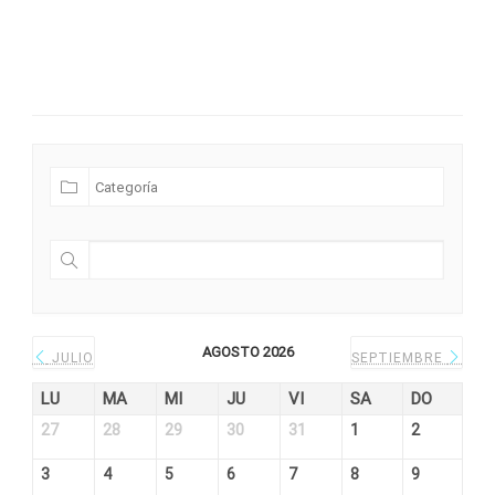
Futuras Expediciones
AGOSTO 2026
JULIO
SEPTIEMBRE
LU
MA
MI
JU
VI
SA
DO
27
28
29
30
31
1
2
3
4
5
6
7
8
9