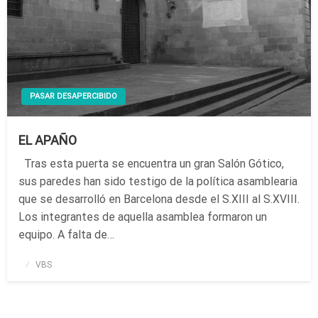
PASAR DESAPERCIBIDO
EL APAÑO
Tras esta puerta se encuentra un gran Salón Gótico,
sus paredes han sido testigo de la política asamblearia
que se desarrolló en Barcelona desde el S.XIII al S.XVIII.
Los integrantes de aquella asamblea formaron un
equipo. A falta de…
Publicado
VBS
el