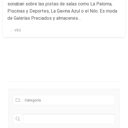
sonaban sobre las pistas de salas como La Paloma,
Piscinas y Deportes, La Gavina Azul o el Nilo. Es moda
de Galerías Preciados y almacenes…
Publicado
VBS
el
Futuras Expediciones