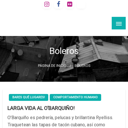
Saltar
al
VIAJE A LA BARCELONA SECRETA
contenido
Rutas culturales por Barcelona
Boleros
PÁGINA DE INICIO
BOLEROS
BARES QUÉ LUGARES!
COMPORTAMIENTO HUMANO
LARGA VIDA AL O’BARQUIÑO!
O’Barquiño es pedrería, pelucas y brillantina Ryelliss.
Traquetean las tapas de tacón cubano, así como