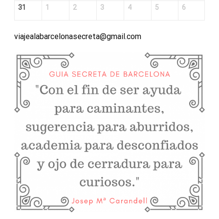
31
1
2
3
4
5
6
viajealabarcelonasecreta@gmail.com