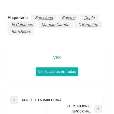
Etiquetado:
Barcelona
Boleros
Copla
El Colorines
Manolo Carrión
O'Barquiño
Rancheras
VBS
Ver todas las entradas
Navegación
ATARDECE EN BARCELONA
Entrada
de
EL PATRIMONIO
anterior
Entrada
EMOCIONAL
entradas