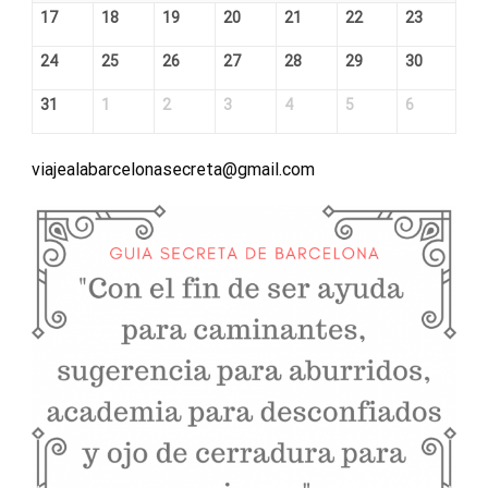
17
18
19
20
21
22
23
24
25
26
27
28
29
30
31
1
2
3
4
5
6
viajealabarcelonasecreta@gmail.com