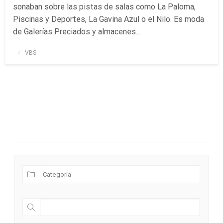
sonaban sobre las pistas de salas como La Paloma,
Piscinas y Deportes, La Gavina Azul o el Nilo. Es moda
de Galerías Preciados y almacenes…
Publicado
VBS
el
Futuras Expediciones