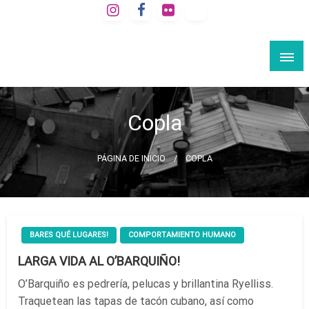
Saltar
al
VIAJE A LA BARCELONA SECRETA
contenido
Rutas culturales por Barcelona
Copla
PÁGINA DE INICIO
COPLA
BARES QUÉ LUGARES!
COMPORTAMIENTO HUMANO
LARGA VIDA AL O’BARQUIÑO!
O’Barquiño es pedrería, pelucas y brillantina Ryelliss.
Traquetean las tapas de tacón cubano, así como