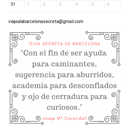
31
1
2
3
4
5
6
viajealabarcelonasecreta@gmail.com