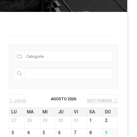
Futuras Expediciones
AGOSTO 2026
JULIO
SEPTIEMBRE
LU
MA
MI
JU
VI
SA
DO
27
28
29
30
31
1
2
3
4
5
6
7
8
9