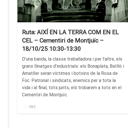
Ruta: AIXÍ EN LA TERRA COM EN EL
CEL – Cementiri de Montjuïc –
18/10/25 10:30-13:30
D’una banda, la classe treballadora i per l’altre, els
grans llinatges d’industrials: els Bonaplata, Batlló i
Amatller seran víctimes i botxins de la Rosa de
Foc. Patronal i sindicats, enemics per a tota la
vida i al final, tots junts, els trobarem a tots en el
Cementiri de Montjuïc.
Publicado
VBS
el