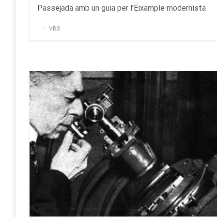
Passejada amb un guia per l’Eixample modernista
Publicado
VBS
el