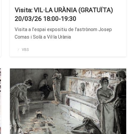
Visita: VIL·LA URÀNIA (GRATUÏTA)
20/03/26 18:00-19:30
Visita a l’espai expositiu de l’astrònom Josep
Comas i Solà a Vil·la Urània
Publicado
VBS
el