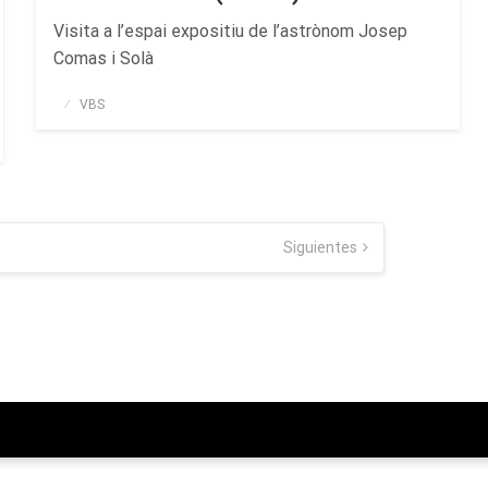
Visita a l’espai expositiu de l’astrònom Josep
Comas i Solà
Publicado
VBS
el
Siguientes