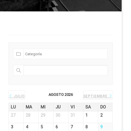
Futuras Expediciones
AGOSTO 2026
JULIO
SEPTIEMBRE
LU
MA
MI
JU
VI
SA
DO
27
28
29
30
31
1
2
3
4
5
6
7
8
9