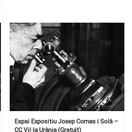
Espai Expositiu Josep Comas i Solà –
CC Vil·la Urània (Gratuït)