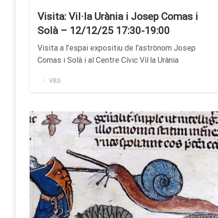
Visita: Vil·la Urània i Josep Comas i
Solà – 12/12/25 17:30-19:00
Visita a l’espai expositiu de l’astrònom Josep
Comas i Solà i al Centre Cívic Vil·la Urània
Publicado
VBS
el