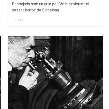
Passejada amb un guia pel Gòtic explorant el
passat barroc de Barcelona
Publicado
VBS
el