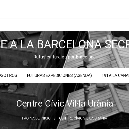
JE A LA BARCELONA SEC
Rutas culturales por Barcelona
NOSOTROS
FUTURAS EXPEDICIONES (AGENDA)
1919: LA CAN
Centre Cívic Vil·la Urània
PÁGINA DE INICIO
CENTRE CÍVIC VIL·LA URÀNIA