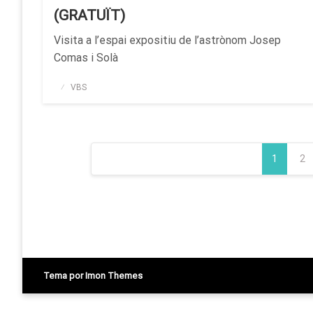
(GRATUÏT)
Visita a l’espai expositiu de l’astrònom Josep
Comas i Solà
Publicado
VBS
el
Paginación
1
2
de
entradas
Tema por Imon Themes