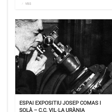
Publicado
VBS
el
ESPAI EXPOSITIU JOSEP COMAS I
SOLÀ – C.C. VIL·LA URÀNIA