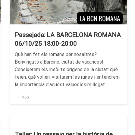
Passejada: LA BARCELONA ROMANA
06/10/25 18:00-20:00
Què han fet els romans per nosaltres?
Benvinguts a Barcino, ciutat de vacances!
Coneixerem els insòlits orígens de la ciutat: què
feien, què volien, visitarem les runes i entendrem
la importància d’aquest valuosíssim llegat.
Publicado
VBS
el
Taller: Un passeig per la història de