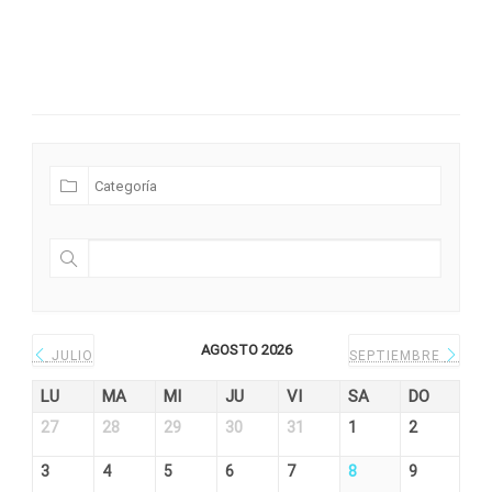
Futuras Expediciones
AGOSTO 2026
JULIO
SEPTIEMBRE
LU
MA
MI
JU
VI
SA
DO
27
28
29
30
31
1
2
3
4
5
6
7
8
9