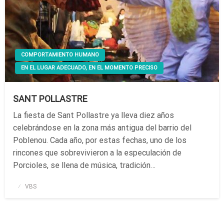
COMPORTAMIENTO HUMANO
EN EL LUGAR ADECUADO, EN EL MOMENTO PRECISO
SANT POLLASTRE
La fiesta de Sant Pollastre ya lleva diez años
celebrándose en la zona más antigua del barrio del
Poblenou. Cada año, por estas fechas, uno de los
rincones que sobrevivieron a la especulación de
Porcioles, se llena de música, tradición…
Publicado
VBS
el