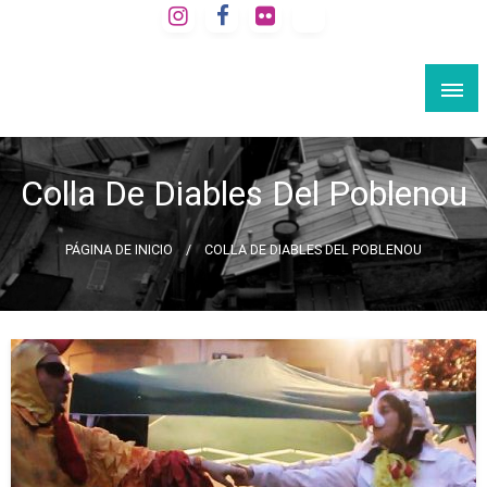
Saltar
al
VIAJE A LA BARCELONA SECRETA
contenido
Rutas culturales por Barcelona
Colla De Diables Del Poblenou
PÁGINA DE INICIO
COLLA DE DIABLES DEL POBLENOU