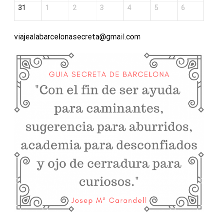
31
1
2
3
4
5
6
viajealabarcelonasecreta@gmail.com