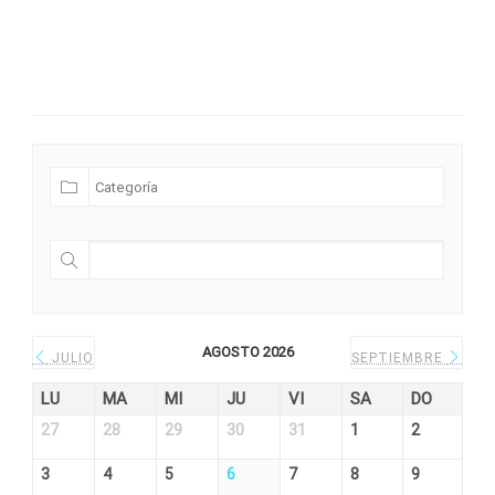
Futuras Expediciones
AGOSTO 2026
JULIO
SEPTIEMBRE
LU
MA
MI
JU
VI
SA
DO
27
28
29
30
31
1
2
3
4
5
6
7
8
9