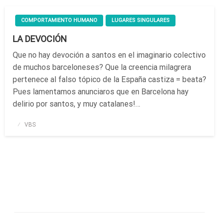
COMPORTAMIENTO HUMANO
LUGARES SINGULARES
LA DEVOCIÓN
Que no hay devoción a santos en el imaginario colectivo
de muchos barceloneses? Que la creencia milagrera
pertenece al falso tópico de la España castiza = beata?
Pues lamentamos anunciaros que en Barcelona hay
delirio por santos, y muy catalanes!…
Publicado
VBS
el
Futuras Expediciones