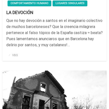
COMPORTAMIENTO HUMANO
LUGARES SINGULARES
LA DEVOCIÓN
Que no hay devoción a santos en el imaginario colectivo
de muchos barceloneses? Que la creencia milagrera
pertenece al falso tópico de la España castiza = beata?
Pues lamentamos anunciaros que en Barcelona hay
delirio por santos, y muy catalanes!…
Publicado
VBS
el