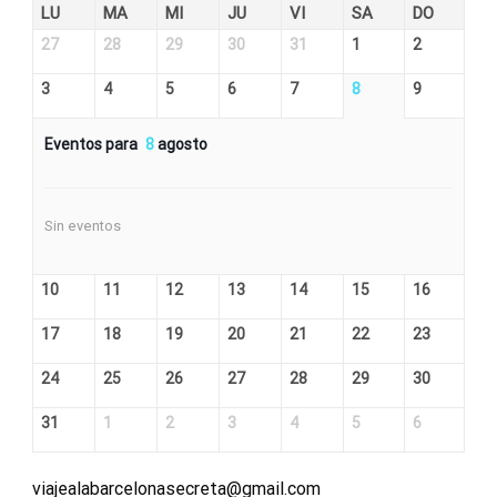
LU
MA
MI
JU
VI
SA
DO
27
28
29
30
31
1
2
3
4
5
6
7
8
9
Eventos para
8
agosto
Sin eventos
10
11
12
13
14
15
16
17
18
19
20
21
22
23
24
25
26
27
28
29
30
31
1
2
3
4
5
6
viajealabarcelonasecreta@gmail.com