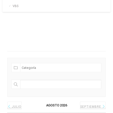
Publicado
VBS
el
Futuras Expediciones
AGOSTO 2026
JULIO
SEPTIEMBRE