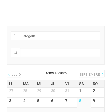
Futuras Expediciones
AGOSTO 2026
JULIO
SEPTIEMBRE
LU
MA
MI
JU
VI
SA
DO
27
28
29
30
31
1
2
3
4
5
6
7
8
9