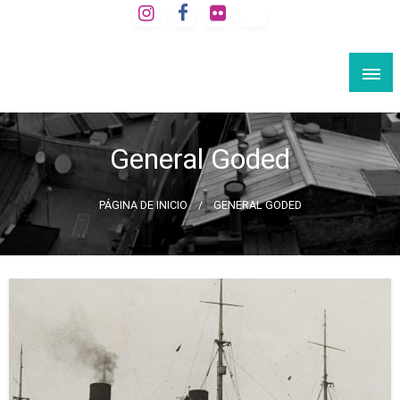
Saltar
al
VIAJE A LA BARCELONA SECRETA
contenido
Rutas culturales por Barcelona
General Goded
PÁGINA DE INICIO
GENERAL GODED