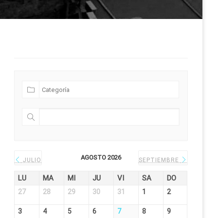
Futuras Expediciones
AGOSTO 2026
JULIO
SEPTIEMBRE
LU
MA
MI
JU
VI
SA
DO
27
28
29
30
31
1
2
3
4
5
6
7
8
9