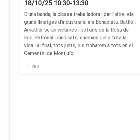
18/10/25 10:30-13:30
D’una banda, la classe treballadora i per l’altre, els
grans llinatges d’industrials: els Bonaplata, Batlló i
Amatller seran víctimes i botxins de la Rosa de
Foc. Patronal i sindicats, enemics per a tota la
vida i al final, tots junts, els trobarem a tots en el
Cementiri de Montjuïc.
Publicado
VBS
el