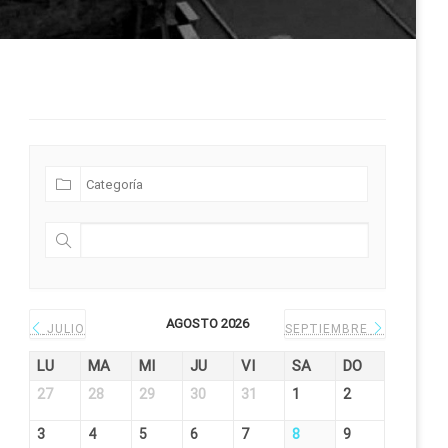
Futuras Expediciones
AGOSTO 2026
JULIO
SEPTIEMBRE
LU
MA
MI
JU
VI
SA
DO
27
28
29
30
31
1
2
3
4
5
6
7
8
9