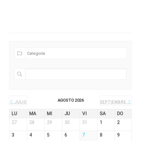
Futuras Expediciones
AGOSTO 2026
JULIO
SEPTIEMBRE
LU
MA
MI
JU
VI
SA
DO
27
28
29
30
31
1
2
3
4
5
6
7
8
9