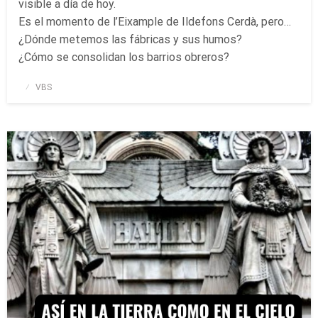
visible a día de hoy.
Es el momento de l’Eixample de Ildefons Cerdà, pero…
¿Dónde metemos las fábricas y sus humos?
¿Cómo se consolidan los barrios obreros?
Publicado
VBS
el