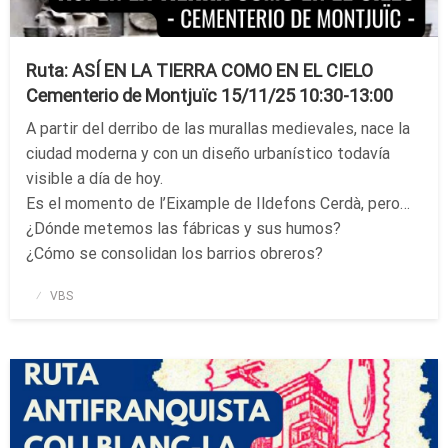
Ruta: ASÍ EN LA TIERRA COMO EN EL CIELO
Cementerio de Montjuïc 15/11/25 10:30-13:00
A partir del derribo de las murallas medievales, nace la
ciudad moderna y con un diseño urbanístico todavía
visible a día de hoy.
Es el momento de l’Eixample de Ildefons Cerdà, pero…
¿Dónde metemos las fábricas y sus humos?
¿Cómo se consolidan los barrios obreros?
Publicado
VBS
el