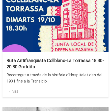
Ruta Antifranquista Collblanc-La Torrassa 18:30-
20:30 Gratuïta
Recorregut a través de la història d’Hospitalet des del
1931 fins a la Transició.
Publicado
VBS
el