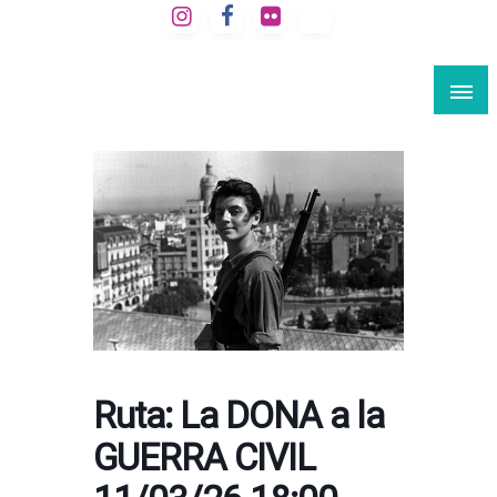
Saltar
al
VIAJE A LA BARCELONA SECRETA
contenido
Rutas culturales por Barcelona
Ruta: La DONA a la
GUERRA CIVIL