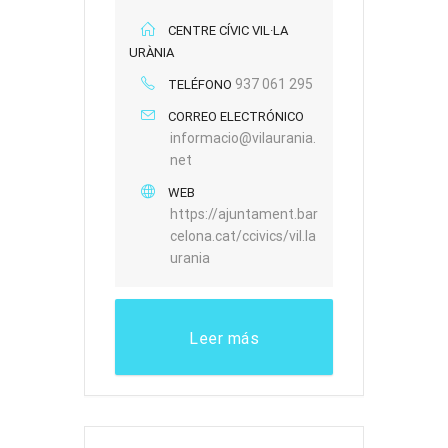
CENTRE CÍVIC VIL·LA
URÀNIA
937 061 295
TELÉFONO
CORREO ELECTRÓNICO
informacio@vilaurania.
net
WEB
https://ajuntament.bar
celona.cat/ccivics/vil.la
urania
Leer más