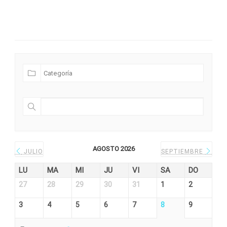
Futuras Expediciones
AGOSTO 2026
JULIO
SEPTIEMBRE
LU
MA
MI
JU
VI
SA
DO
27
28
29
30
31
1
2
3
4
5
6
7
8
9