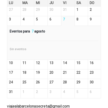
LU
MA
MI
JU
VI
SA
DO
27
28
29
30
31
1
2
3
4
5
6
7
8
9
Eventos para
7
agosto
Sin eventos
10
11
12
13
14
15
16
17
18
19
20
21
22
23
24
25
26
27
28
29
30
31
1
2
3
4
5
6
viajealabarcelonasecreta@gmail.com