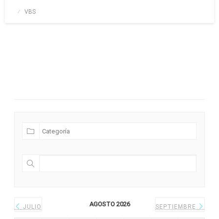
Publicado
VBS
el
Futuras Expediciones
AGOSTO 2026
JULIO
SEPTIEMBRE