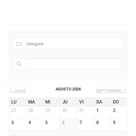
Futuras Expediciones
AGOSTO 2026
JULIO
SEPTIEMBRE
LU
MA
MI
JU
VI
SA
DO
27
28
29
30
31
1
2
3
4
5
6
7
8
9