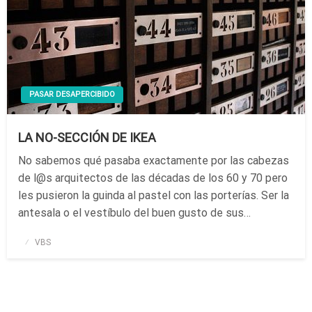
PASAR DESAPERCIBIDO
LA NO-SECCIÓN DE IKEA
No sabemos qué pasaba exactamente por las cabezas
de l@s arquitectos de las décadas de los 60 y 70 pero
les pusieron la guinda al pastel con las porterías. Ser la
antesala o el vestíbulo del buen gusto de sus…
Publicado
VBS
el