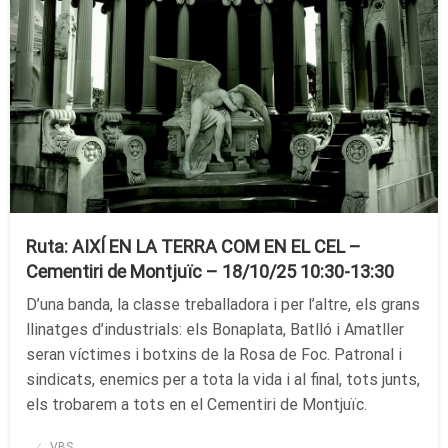
Ruta: AIXÍ EN LA TERRA COM EN EL CEL –
Cementiri de Montjuïc – 18/10/25 10:30-13:30
D’una banda, la classe treballadora i per l’altre, els grans
llinatges d’industrials: els Bonaplata, Batlló i Amatller
seran víctimes i botxins de la Rosa de Foc. Patronal i
sindicats, enemics per a tota la vida i al final, tots junts,
els trobarem a tots en el Cementiri de Montjuïc.
Publicado
VBS