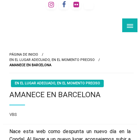
Saltar
al
VIAJE A LA BARCELONA SECRETA
contenido
Rutas culturales por Barcelona
PÁGINA DE INICIO
EN EL LUGAR ADECUADO, EN EL MOMENTO PRECISO
AMANECE EN BARCELONA
EN EL LUGAR ADECUADO, EN EL MOMENTO PRECISO
AMANECE EN BARCELONA
VBS
Nace esta web como despunta un nuevo día en la
Condal. Al llegar a un nuevo lugar, aconsejamos subir a