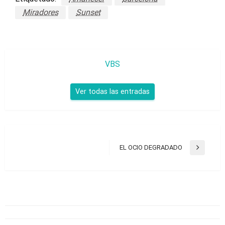
Miradores
Sunset
VBS
Ver todas las entradas
Navegación
EL OCIO DEGRADADO
Entrada
de
siguiente
entradas
EN EL LUGAR ADECUADO, EN EL MOMENTO PRECISO
151 DÍAS DE CULTURA POPULAR
TAMBIÉN PODRÍA GUSTARTE
VBS