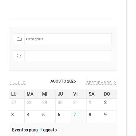
Futuras Expediciones
AGOSTO 2026
JULIO
SEPTIEMBRE
LU
MA
MI
JU
VI
SA
DO
27
28
29
30
31
1
2
3
4
5
6
7
8
9
Eventos para
7
agosto