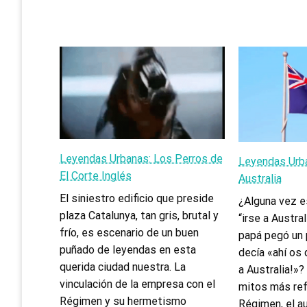
Leyendas Urbanas: Los Perros de
Leyendas Urba
El Corte Inglés
Australia
El siniestro edificio que preside
¿Alguna vez e
plaza Catalunya, tan gris, brutal y
“irse a Austra
frío, es escenario de un buen
papá pegó un 
puñado de leyendas en esta
decía «ahí os 
querida ciudad nuestra. La
a Australia!»?
vinculación de la empresa con el
mitos más ref
Régimen y su hermetismo
Régimen, el a