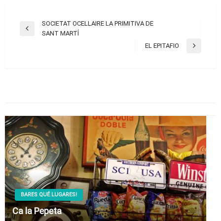
Navegación
SOCIETAT OCELLAIRE LA PRIMITIVA DE
Entrada
SANT MARTÍ
de
anterior
EL EPITAFIO
Entrada
entradas
siguiente
TAMBIÉN PODRÍA GUSTARTE
BARES QUÉ LUGARES!
Ca la Pepeta