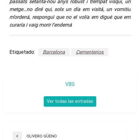
passats setanta-nou anys robust i trempat visquì, un
metge…no diré qui, sols un día em visitá, un vomitiu
m’ordená, responguì que no el volía em digué que em
curaría i vaig morir l’endemá
Etiquetado:
Barcelona
Cementerios
VBS
Ver todas las entradas
Navegación
OLIVERO GÜENO
Entrada