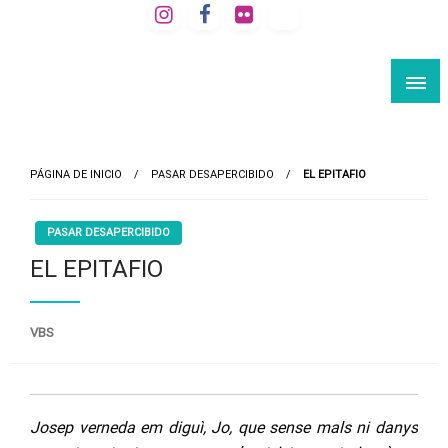
Saltar
al
VIAJE A LA BARCELONA SECRETA
contenido
Rutas culturales por Barcelona
PÁGINA DE INICIO
PASAR DESAPERCIBIDO
EL EPITAFIO
PASAR DESAPERCIBIDO
EL EPITAFIO
VBS
Josep verneda em diguì, Jo, que sense mals ni danys