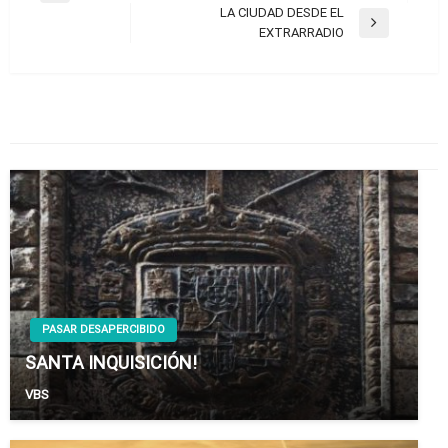
de
LA CIUDAD DESDE EL
anterior
Entrada
EXTRARRADIO
entradas
siguiente
TAMBIÉN PODRÍA GUSTARTE
PASAR DESAPERCIBIDO
SANTA INQUISICIÓN!
VBS