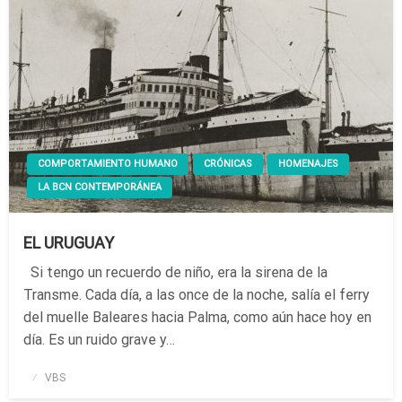
COMPORTAMIENTO HUMANO
CRÓNICAS
HOMENAJES
LA BCN CONTEMPORÁNEA
EL URUGUAY
Si tengo un recuerdo de niño, era la sirena de la
Transme. Cada día, a las once de la noche, salía el ferry
del muelle Baleares hacia Palma, como aún hace hoy en
día. Es un ruido grave y…
Publicado
VBS
el