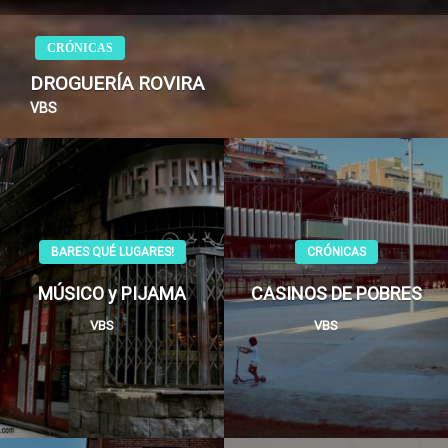
CRÓNICAS
DROGUERÍA ROVIRA
VBS
BARES QUÉ LUGARES!
CRÓNICAS
MÚSICO y PIJAMA
CASINOS DE POBRES
VBS
VBS