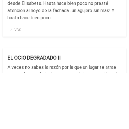
desde Elisabets. Hasta hace bien poco no presté
atención al hoyo de la fachada…un agujero sin más! Y
hasta hace bien poco…
Publicado
VBS
el
HOMENAJES
EL OCIO DEGRADADO II
A veces no sabes la razón por la que un lugar te atrae
tanto a fotografiarle. Intuyes que el tiempo moldea el
paisaje y que es vulnerable a su transformación.
Congelar ese momento tan breve, engancha. Aunque en
esa situación,…
Publicado
VBS
el