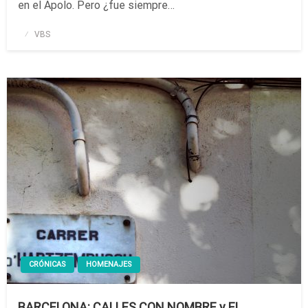
en el Apolo. Pero ¿fue siempre…
Publicado
VBS
el
CRÓNICAS
HOMENAJES
BARCELONA: CALLES CON NOMBRE y EL