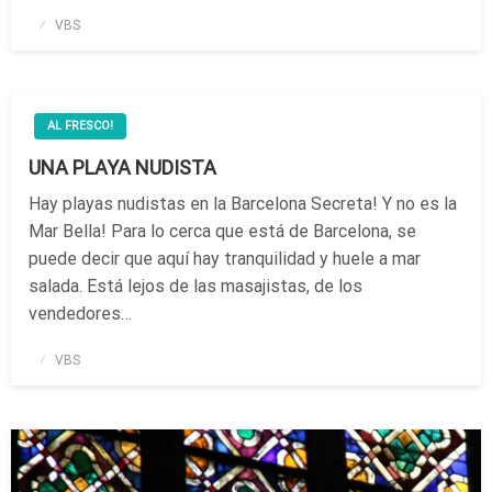
Publicado
VBS
el
AL FRESCO!
UNA PLAYA NUDISTA
Hay playas nudistas en la Barcelona Secreta! Y no es la
Mar Bella! Para lo cerca que está de Barcelona, se
puede decir que aquí hay tranquilidad y huele a mar
salada. Está lejos de las masajistas, de los
vendedores…
Publicado
VBS
el