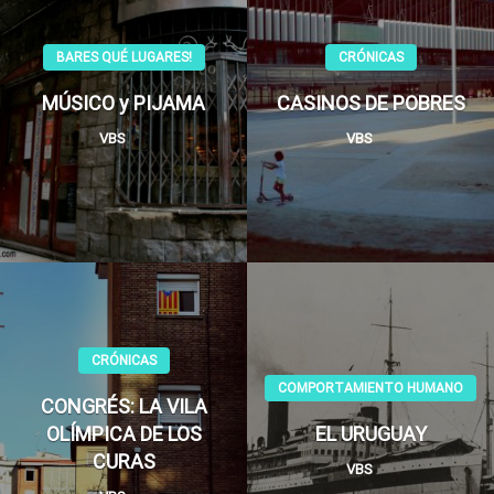
BARES QUÉ LUGARES!
CRÓNICAS
MÚSICO y PIJAMA
CASINOS DE POBRES
VBS
VBS
CRÓNICAS
COMPORTAMIENTO HUMANO
CONGRÉS: LA VILA
OLÍMPICA DE LOS
EL URUGUAY
CURAS
VBS