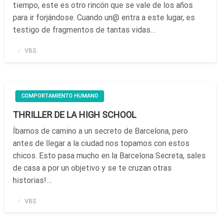
tiempo, este es otro rincón que se vale de los años
para ir forjándose. Cuando un@ entra a este lugar, es
testigo de fragmentos de tantas vidas…
Publicado
VBS
el
COMPORTAMIENTO HUMANO
THRILLER DE LA HIGH SCHOOL
Íbamos de camino a un secreto de Barcelona, pero
antes de llegar a la ciudad nos topamos con estos
chicos. Esto pasa mucho en la Barcelona Secreta, sales
de casa a por un objetivo y se te cruzan otras
historias!…
Publicado
VBS
el